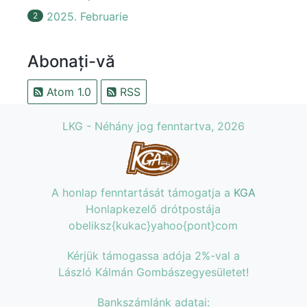
2025. Februarie
2
Abonați-vă
Atom 1.0
RSS
LKG - Néhány jog fenntartva, 2026
A honlap fenntartását támogatja a
KGA
Honlapkezelő drótpostája
obeliksz{kukac}yahoo{pont}com
Kérjük támogassa adója 2%-val a
László Kálmán Gombászegyesületet!
Bankszámlánk adatai: