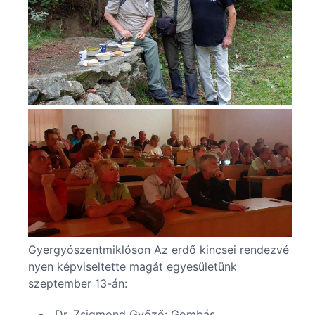
Gyergyószentmiklóson Az erdő kincsei rendezvé
nyen képviseltette magát egyesületünk
szeptember 13-án:
Dr. Zsigmond Győző: Gombás