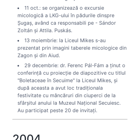
11 oct.: se organizează o excursie
micologică a LKG-ului în pădurile dinspre
Şugaş, având ca responsabili pe - Sándor
Zoltán şi Attila. Puskás.
13 moiembrie: la Liceul Mikes s-au
prezentat prin imagini taberele micologice din
Zagon şi din Aiud.
29 decembrie: dr. Ferenc Pál-Fám a ţinut o
conferinţă cu proiecţie de diapozitive cu titlul
"Boletaceae în Secuime" la Liceul Mikes, şi
după aceasta a avut loc tradiţionala
festivitate cu mâncăruri din ciuperci de la
sfârşitul anului la Muzeul Naţional Secuiesc.
Au participat peste 20 de invitaţi.
2004