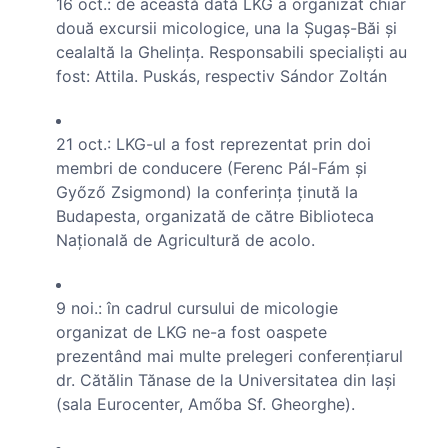
16 oct.: de această dată LKG a organizat chiar
două excursii micologice, una la Şugaş-Băi şi
cealaltă la Ghelinţa. Responsabili specialişti au
fost: Attila. Puskás, respectiv Sándor Zoltán
21 oct.: LKG-ul a fost reprezentat prin doi
membri de conducere (Ferenc Pál-Fám şi
Győző Zsigmond) la conferinţa ţinută la
Budapesta, organizată de către Biblioteca
Naţională de Agricultură de acolo.
9 noi.: în cadrul cursului de micologie
organizat de LKG ne-a fost oaspete
prezentând mai multe prelegeri conferenţiarul
dr. Cătălin Tănase de la Universitatea din Iaşi
(sala Eurocenter, Amőba Sf. Gheorghe).