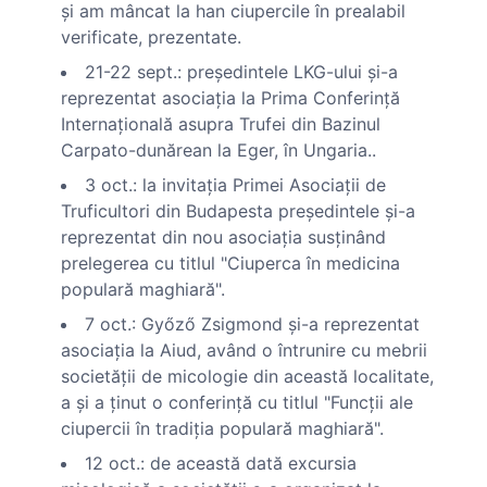
şi am mâncat la han ciupercile în prealabil
verificate, prezentate.
21-22 sept.: preşedintele LKG-ului şi-a
reprezentat asociaţia la Prima Conferinţă
Internaţională asupra Trufei din Bazinul
Carpato-dunărean la Eger, în Ungaria..
3 oct.: la invitaţia Primei Asociaţii de
Truficultori din Budapesta preşedintele şi-a
reprezentat din nou asociaţia susţinând
prelegerea cu titlul "Ciuperca în medicina
populară maghiară".
7 oct.: Győző Zsigmond şi-a reprezentat
asociaţia la Aiud, având o întrunire cu mebrii
societăţii de micologie din această localitate,
a şi a ţinut o conferinţă cu titlul "Funcţii ale
ciupercii în tradiţia populară maghiară".
12 oct.: de această dată excursia