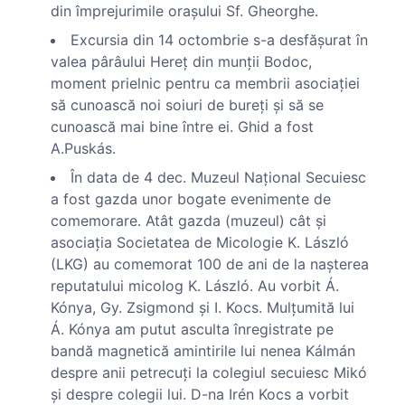
din împrejurimile oraşului Sf. Gheorghe.
Excursia din 14 octombrie s-a desfăşurat în
valea pârâului Hereţ din munţii Bodoc,
moment prielnic pentru ca membrii asociaţiei
să cunoască noi soiuri de bureţi şi să se
cunoască mai bine între ei. Ghid a fost
A.Puskás.
În data de 4 dec. Muzeul Naţional Secuiesc
a fost gazda unor bogate evenimente de
comemorare. Atât gazda (muzeul) cât şi
asociaţia Societatea de Micologie K. László
(LKG) au comemorat 100 de ani de la naşterea
reputatului micolog K. László. Au vorbit Á.
Kónya, Gy. Zsigmond şi I. Kocs. Mulţumită lui
Á. Kónya am putut asculta înregistrate pe
bandă magnetică amintirile lui nenea Kálmán
despre anii petrecuţi la colegiul secuiesc Mikó
şi despre colegii lui. D-na Irén Kocs a vorbit