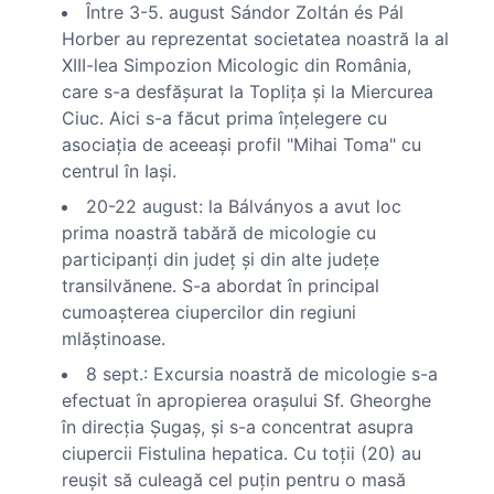
Între 3-5. august Sándor Zoltán és Pál
Horber au reprezentat societatea noastră la al
XIII-lea Simpozion Micologic din România,
care s-a desfăşurat la Topliţa şi la Miercurea
Ciuc. Aici s-a făcut prima înţelegere cu
asociaţia de aceeaşi profil "Mihai Toma" cu
centrul în Iaşi.
20-22 august: la Bálványos a avut loc
prima noastră tabără de micologie cu
participanţi din judeţ şi din alte judeţe
transilvănene. S-a abordat în principal
cumoaşterea ciupercilor din regiuni
mlăştinoase.
8 sept.: Excursia noastră de micologie s-a
efectuat în apropierea oraşului Sf. Gheorghe
în direcţia Şugaş, şi s-a concentrat asupra
ciupercii Fistulina hepatica. Cu toţii (20) au
reuşit să culeagă cel puţin pentru o masă