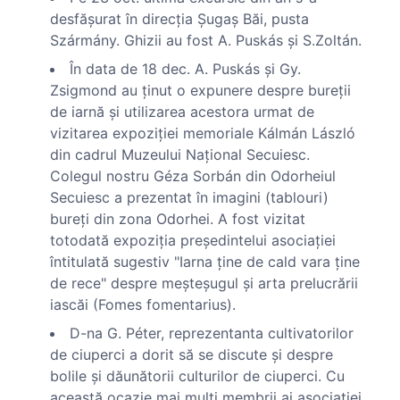
desfăşurat în direcţia Şugaş Băi, pusta
Szármány. Ghizii au fost A. Puskás şi S.Zoltán.
În data de 18 dec. A. Puskás şi Gy.
Zsigmond au ţinut o expunere despre bureţii
de iarnă şi utilizarea acestora urmat de
vizitarea expoziţiei memoriale Kálmán László
din cadrul Muzeului Naţional Secuiesc.
Colegul nostru Géza Sorbán din Odorheiul
Secuiesc a prezentat în imagini (tablouri)
bureţi din zona Odorhei. A fost vizitat
totodată expoziţia preşedintelui asociaţiei
întitulată sugestiv "Iarna ţine de cald vara ţine
de rece" despre meşteşugul şi arta prelucrării
iascăi (Fomes fomentarius).
D-na G. Péter, reprezentanta cultivatorilor
de ciuperci a dorit să se discute şi despre
bolile şi dăunătorii culturilor de ciuperci. Cu
această ocazie mai mulţi membrii ai asociaţiei