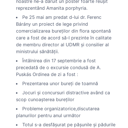
noastre ne-a dăruit un poster foarte reuşit
reprezentând Amanita porphyria.
Pe 25 mai am predat d-lui dr. Ferenc
Bárány un proiect de lege privind
comercializarea bureţilor din flora spontană
care a fost de acord să-l prezinte în calitate
de membru director al UDMR şi consilier al
ministrului sănătăţii.
Întâlnirea din 17 septembrie a fost
precedată de o excursie condusă de A.
Puskás Ordinea de zi a fost :
Prezentarea unor bureţi de toamnă
Jocuri şi concursuri distractive având ca
scop cunoaşterea bureţilor
Probleme organizatorice,discutarea
planurilor pentru anul următor
Totul s-a desfăşurat pe păşunile şi pădurile