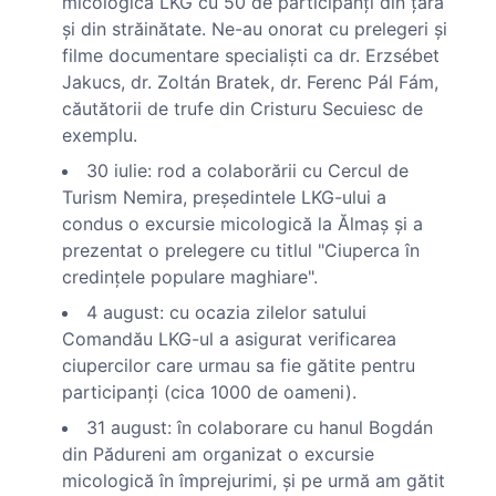
micologică LKG cu 50 de participanţi din ţară
şi din străinătate. Ne-au onorat cu prelegeri şi
filme documentare specialişti ca dr. Erzsébet
Jakucs, dr. Zoltán Bratek, dr. Ferenc Pál Fám,
căutătorii de trufe din Cristuru Secuiesc de
exemplu.
30 iulie: rod a colaborării cu Cercul de
Turism Nemira, preşedintele LKG-ului a
condus o excursie micologică la Ălmaş şi a
prezentat o prelegere cu titlul "Ciuperca în
credinţele populare maghiare".
4 august: cu ocazia zilelor satului
Comandău LKG-ul a asigurat verificarea
ciupercilor care urmau sa fie gătite pentru
participanţi (cica 1000 de oameni).
31 august: în colaborare cu hanul Bogdán
din Pădureni am organizat o excursie
micologică în împrejurimi, şi pe urmă am gătit