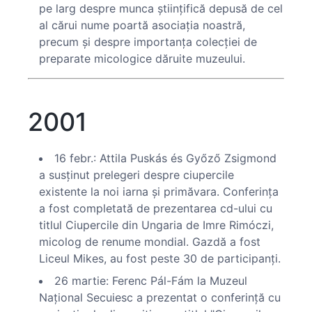
pe larg despre munca ştiinţifică depusă de cel
al cărui nume poartă asociaţia noastră,
precum şi despre importanţa colecţiei de
preparate micologice dăruite muzeului.
2001
16 febr.: Attila Puskás és Győző Zsigmond
a susţinut prelegeri despre ciupercile
existente la noi iarna şi primăvara. Conferinţa
a fost completată de prezentarea cd-ului cu
titlul Ciupercile din Ungaria de Imre Rimóczi,
micolog de renume mondial. Gazdă a fost
Liceul Mikes, au fost peste 30 de participanţi.
26 martie: Ferenc Pál-Fám la Muzeul
Naţional Secuiesc a prezentat o conferinţă cu