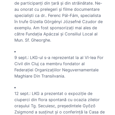
de participanţi din ţară şi din străinătate. Ne-
au onorat cu prelegeri şi filme documentare
specialişti ca dr.. Ferenc Pál-Fám, specialista
în trufe Gizella Görgényi Józsefné Czudor de
exemplu. Am fost sponsorizaţi mai ales de
către Fundaţia Apáczai şi Consiliul Local al
Mun. Sf. Gheorghe.
9 sept.: LKG-ul s-a reprezentat la al VI-lea For
Civil din Cluj ca membru fondator al
Federaţiei Organizaţiilor Neguvernamentale
Maghiare Din Transilvania.
12 sept.: LKG a prezentat o expoziţie de
ciuperci din flora spontană cu ocazia zilelor
oraşului Tg. Secuiesc, preşedintele Győző
Zsigmond a susţinut şi o conferinţă la Casa de