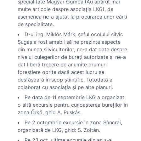
specialitate Magyar Gomba.(Au apărut mai
multe articole despre asociaţia LKG), de
asemenea ne-a ajutat la procurarea unor cărţi
de specialitate.
D-ul ing. Miklós Márk, şeful ocolului silvic
Şugaş a fost amabil să ne prezinte aspecte
din munca silvicultorilor, ne-a dat date despre
nivelul culegerilor de bureţi autorizate şi ne-a
dat liberă trecere pe anumite drumuri
forestiere oprite dacă acest lucru se
desfăşoară în scop ştiinţific. Totodată a
colaborat cu asociaţia şi pe alte planuri.
Pe data de 11 septembrie LKG a organizat
o altă excursie pentru cunoaşterea bureţilor în
zona Őrkő, ghid A. Puskás.
Pe 2 octombrie excursie în zona Sâncrai,
organizată de LKG, ghid: S. Zoltán.
Pe 23 oct. ultima excursie din an s-a