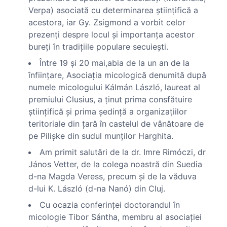
Verpa) asociată cu determinarea ştiinţifică a
acestora, iar Gy. Zsigmond a vorbit celor
prezenţi despre locul şi importanţa acestor
bureţi în tradiţiile populare secuieşti.
Între 19 şi 20 mai,abia de la un an de la
înfiinţare, Asociaţia micologică denumită după
numele micologului Kálmán László, laureat al
premiului Clusius, a ţinut prima consfătuire
ştiinţifică şi prima şedinţă a organizaţiilor
teritoriale din ţară în castelul de vânătoare de
pe Pilişke din sudul munţilor Harghita.
Am primit salutări de la dr. Imre Rimóczi, dr
János Vetter, de la colega noastră din Suedia
d-na Magda Veress, precum şi de la văduva
d-lui K. László (d-na Nanó) din Cluj.
Cu ocazia conferinţei doctorandul în
micologie Tibor Sántha, membru al asociaţiei