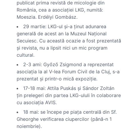
publicat prima revistă de micologie din
România, cea a asociaţiei LKG, numită:
Moeszia. Erdélyi Gombász.
29 martie: LKG-ul şi-a ţinut adunarea
generală de acest an la Muzeul Naţional
Secuiesc. Cu această ocazie a fost prezentată
şi revista, nu a lipsit nici un mic program
cultural.
2-3 ami: Győző Zsigmond a reprezentat
asociaţia la al V-lea Forum Civil de la Cluj, s-a
prezentat şi printr-o mică expoziţie.
17-18 mai: Attila Puskás şi Sándor Zoltán
ţin prelegeri din partea LKG-ululi în colaborare
cu asociaţia AVIS.
18 mai: se începe pe piaţa centrală din Sf.
Gheorghe verificarea ciupercilor (până-n 1
noiembrie).