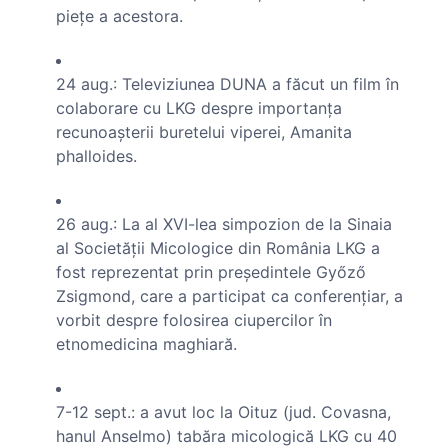
pieţe a acestora.
24 aug.: Televiziunea DUNA a făcut un film în
colaborare cu LKG despre importanţa
recunoaşterii buretelui viperei, Amanita
phalloides.
26 aug.: La al XVI-lea simpozion de la Sinaia
al Societăţii Micologice din România LKG a
fost reprezentat prin preşedintele Győző
Zsigmond, care a participat ca conferenţiar, a
vorbit despre folosirea ciupercilor în
etnomedicina maghiară.
7-12 sept.: a avut loc la Oituz (jud. Covasna,
hanul Anselmo) tabăra micologică LKG cu 40