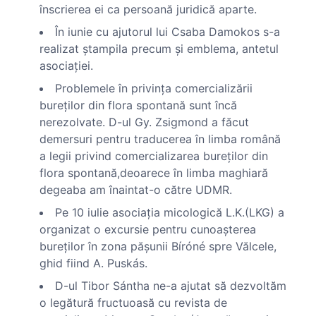
înscrierea ei ca persoană juridică aparte.
În iunie cu ajutorul lui Csaba Damokos s-a
realizat ştampila precum şi emblema, antetul
asociaţiei.
Problemele în privinţa comercializării
bureţilor din flora spontană sunt încă
nerezolvate. D-ul Gy. Zsigmond a făcut
demersuri pentru traducerea în limba română
a legii privind comercializarea bureţilor din
flora spontană,deoarece în limba maghiară
degeaba am înaintat-o către UDMR.
Pe 10 iulie asociaţia micologică L.K.(LKG) a
organizat o excursie pentru cunoaşterea
bureţilor în zona păşunii Bíróné spre Vălcele,
ghid fiind A. Puskás.
D-ul Tibor Sántha ne-a ajutat să dezvoltăm
o legătură fructuoasă cu revista de