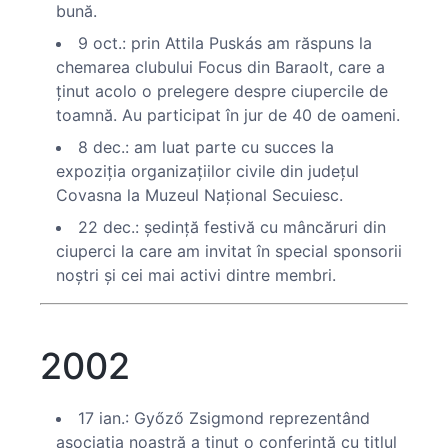
bună.
9 oct.: prin Attila Puskás am răspuns la
chemarea clubului Focus din Baraolt, care a
ţinut acolo o prelegere despre ciupercile de
toamnă. Au participat în jur de 40 de oameni.
8 dec.: am luat parte cu succes la
expoziţia organizaţiilor civile din judeţul
Covasna la Muzeul Naţional Secuiesc.
22 dec.: şedinţă festivă cu mâncăruri din
ciuperci la care am invitat în special sponsorii
noştri şi cei mai activi dintre membri.
2002
17 ian.: Győző Zsigmond reprezentând
asociaţia noastră a ţinut o conferinţă cu titlul