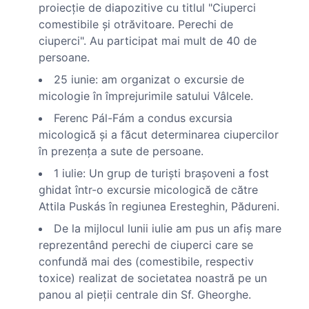
proiecţie de diapozitive cu titlul "Ciuperci
comestibile şi otrăvitoare. Perechi de
ciuperci". Au participat mai mult de 40 de
persoane.
25 iunie: am organizat o excursie de
micologie în împrejurimile satului Vâlcele.
Ferenc Pál-Fám a condus excursia
micologică şi a făcut determinarea ciupercilor
în prezenţa a sute de persoane.
1 iulie: Un grup de turişti braşoveni a fost
ghidat într-o excursie micologică de către
Attila Puskás în regiunea Eresteghin, Pădureni.
De la mijlocul lunii iulie am pus un afiş mare
reprezentând perechi de ciuperci care se
confundă mai des (comestibile, respectiv
toxice) realizat de societatea noastră pe un
panou al pieţii centrale din Sf. Gheorghe.