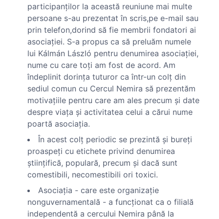
participanţilor la această reuniune mai multe
persoane s-au prezentat în scris,pe e-mail sau
prin telefon,dorind să fie membrii fondatori ai
asociaţiei. S-a propus ca să preluăm numele
lui Kálmán László pentru denumirea asociaţiei,
nume cu care toţi am fost de acord. Am
îndeplinit dorinţa tuturor ca într-un colţ din
sediul comun cu Cercul Nemira să prezentăm
motivaţiile pentru care am ales precum şi date
despre viaţa şi activitatea celui a cărui nume
poartă asociaţia.
În acest colţ periodic se prezintă şi bureţi
proaspeţi cu etichete privind denumirea
ştiinţifică, populară, precum şi dacă sunt
comestibili, necomestibili ori toxici.
Asociaţia - care este organizaţie
nonguvernamentală - a funcţionat ca o filială
independentă a cercului Nemira până la