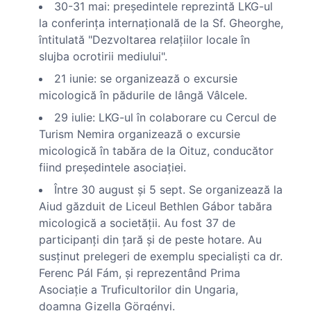
30-31 mai: preşedintele reprezintă LKG-ul
la conferinţa internaţională de la Sf. Gheorghe,
întitulată "Dezvoltarea relaţiilor locale în
slujba ocrotirii mediului".
21 iunie: se organizează o excursie
micologică în pădurile de lângă Vâlcele.
29 iulie: LKG-ul în colaborare cu Cercul de
Turism Nemira organizează o excursie
micologică în tabăra de la Oituz, conducător
fiind preşedintele asociaţiei.
Între 30 august şi 5 sept. Se organizează la
Aiud găzduit de Liceul Bethlen Gábor tabăra
micologică a societăţii. Au fost 37 de
participanţi din ţară şi de peste hotare. Au
susţinut prelegeri de exemplu specialişti ca dr.
Ferenc Pál Fám, şi reprezentând Prima
Asociaţie a Truficultorilor din Ungaria,
doamna Gizella Görgényi.