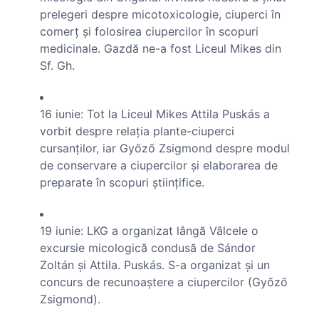
prelegeri despre micotoxicologie, ciuperci în
comerţ şi folosirea ciupercilor în scopuri
medicinale. Gazdă ne-a fost Liceul Mikes din
Sf. Gh.
16 iunie: Tot la Liceul Mikes Attila Puskás a
vorbit despre relaţia plante-ciuperci
cursanţilor, iar Győző Zsigmond despre modul
de conservare a ciupercilor şi elaborarea de
preparate în scopuri ştiinţifice.
19 iunie: LKG a organizat lângă Vâlcele o
excursie micologică condusă de Sándor
Zoltán şi Attila. Puskás. S-a organizat şi un
concurs de recunoaştere a ciupercilor (Győző
Zsigmond).