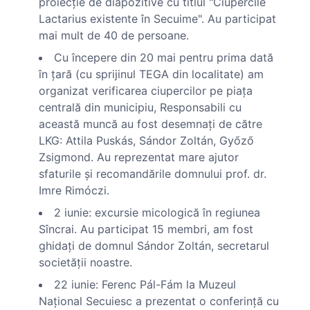
proiecţie de diapozitive cu titlul "Ciupercile
Lactarius existente în Secuime". Au participat
mai mult de 40 de persoane.
Cu începere din 20 mai pentru prima dată
în ţară (cu sprijinul TEGA din localitate) am
organizat verificarea ciupercilor pe piaţa
centrală din municipiu, Responsabili cu
această muncă au fost desemnaţi de către
LKG: Attila Puskás, Sándor Zoltán, Győző
Zsigmond. Au reprezentat mare ajutor
sfaturile şi recomandările domnului prof. dr.
Imre Rimóczi.
2 iunie: excursie micologică în regiunea
Sîncrai. Au participat 15 membri, am fost
ghidaţi de domnul Sándor Zoltán, secretarul
societăţii noastre.
22 iunie: Ferenc Pál-Fám la Muzeul
Naţional Secuiesc a prezentat o conferinţă cu