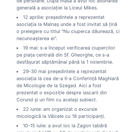
de persoane. După masă a avut loc adunarea
generală a asociaţiei la Liceul Mikes.
12 aprilie: preşedintele a reprezentat
asociaţia la Malnaş unde a fost invitat să ţină
o prelegere cu titlul "Nu ciuperca dăunează, ci
necunoaşterea ei".
19 mai: s-a început verificarea ciupercilor
pe piaţa centrală din Sf. Gheorghe, ce s-a
desfăşurat săptămânal până la 1 noiembrie.
29-30 mai preşedintele a reprezentat
asociaţia la cea de-a II-a Conferinţă Maghiară
de Micologie de la Szeged. Aici a fost
prezentat o expoziţie despre iascarii din
Corund şi un film cu acelaşi subiect.
22 iunie: am organizat o excursie
micologică la Vâlcele cu 18 participanţi.
10-15 iulie: a avut loc la Zagon tabără