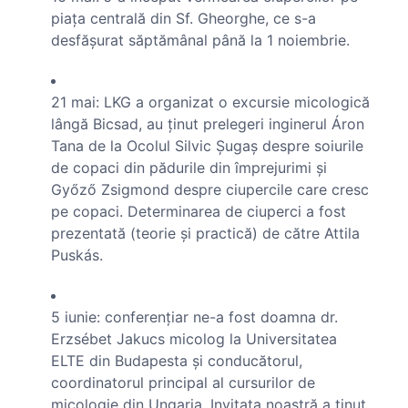
piaţa centrală din Sf. Gheorghe, ce s-a
desfăşurat săptămânal până la 1 noiembrie.
21 mai: LKG a organizat o excursie micologică
lângă Bicsad, au ţinut prelegeri inginerul Áron
Tana de la Ocolul Silvic Şugaş despre soiurile
de copaci din pădurile din împrejurimi şi
Győző Zsigmond despre ciupercile care cresc
pe copaci. Determinarea de ciuperci a fost
prezentată (teorie şi practică) de către Attila
Puskás.
5 iunie: conferenţiar ne-a fost doamna dr.
Erzsébet Jakucs micolog la Universitatea
ELTE din Budapesta şi conducătorul,
coordinatorul principal al cursurilor de
micologie din Ungaria. Invitata noastră a ţinut