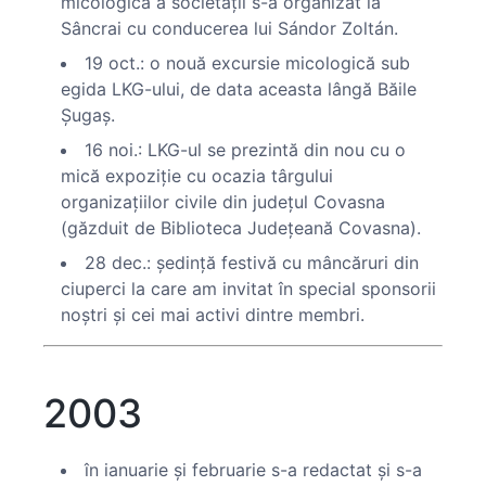
micologică a societăţii s-a organizat la
Sâncrai cu conducerea lui Sándor Zoltán.
19 oct.: o nouă excursie micologică sub
egida LKG-ului, de data aceasta lângă Băile
Şugaş.
16 noi.: LKG-ul se prezintă din nou cu o
mică expoziţie cu ocazia târgului
organizaţiilor civile din judeţul Covasna
(găzduit de Biblioteca Judeţeană Covasna).
28 dec.: şedinţă festivă cu mâncăruri din
ciuperci la care am invitat în special sponsorii
noştri şi cei mai activi dintre membri.
2003
în ianuarie şi februarie s-a redactat şi s-a