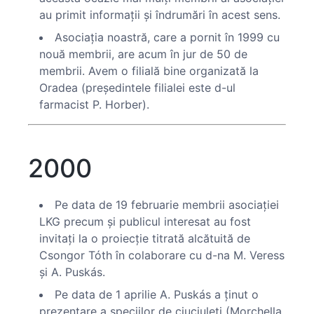
au primit informaţii şi îndrumări în acest sens.
Asociaţia noastră, care a pornit în 1999 cu
nouă membrii, are acum în jur de 50 de
membrii. Avem o filială bine organizată la
Oradea (preşedintele filialei este d-ul
farmacist P. Horber).
2000
Pe data de 19 februarie membrii asociaţiei
LKG precum şi publicul interesat au fost
invitaţi la o proiecţie titrată alcătuită de
Csongor Tóth în colaborare cu d-na M. Veress
şi A. Puskás.
Pe data de 1 aprilie A. Puskás a ţinut o
prezentare a speciilor de ciuciuleţi (Morchella,