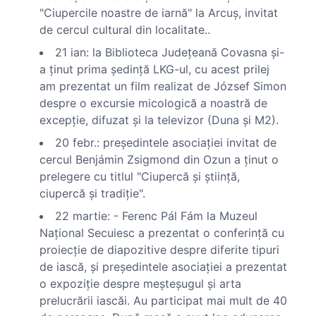
"Ciupercile noastre de iarnă" la Arcuş, invitat
de cercul cultural din localitate..
21 ian: la Biblioteca Judeţeană Covasna şi-
a ţinut prima şedinţă LKG-ul, cu acest prilej
am prezentat un film realizat de József Simon
despre o excursie micologică a noastră de
excepţie, difuzat şi la televizor (Duna şi M2).
20 febr.: preşedintele asociaţiei invitat de
cercul Benjámin Zsigmond din Ozun a ţinut o
prelegere cu titlul "Ciupercă şi ştiinţă,
ciupercă şi tradiţie".
22 martie: - Ferenc Pál Fám la Muzeul
Naţional Secuiesc a prezentat o conferinţă cu
proiecţie de diapozitive despre diferite tipuri
de iască, şi preşedintele asociaţiei a prezentat
o expoziţie despre meşteşugul şi arta
prelucrării iascăi. Au participat mai mult de 40