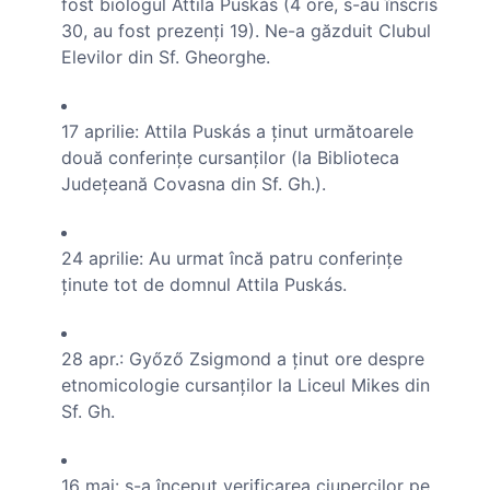
fost biologul Attila Puskás (4 ore, s-au înscris
30, au fost prezenţi 19). Ne-a găzduit Clubul
Elevilor din Sf. Gheorghe.
17 aprilie: Attila Puskás a ţinut următoarele
două conferinţe cursanţilor (la Biblioteca
Judeţeană Covasna din Sf. Gh.).
24 aprilie: Au urmat încă patru conferinţe
ţinute tot de domnul Attila Puskás.
28 apr.: Győző Zsigmond a ţinut ore despre
etnomicologie cursanţilor la Liceul Mikes din
Sf. Gh.
16 mai: s-a început verificarea ciupercilor pe