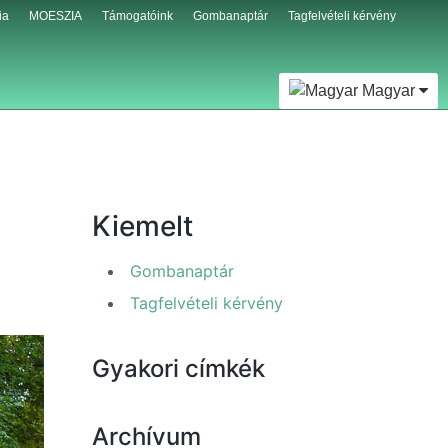
ia
MOESZIA
Támogatóink
Gombanaptár
Tagfelvételi kérvény
Magyar
Kiemelt
Gombanaptár
Tagfelvételi kérvény
Gyakori címkék
Archívum