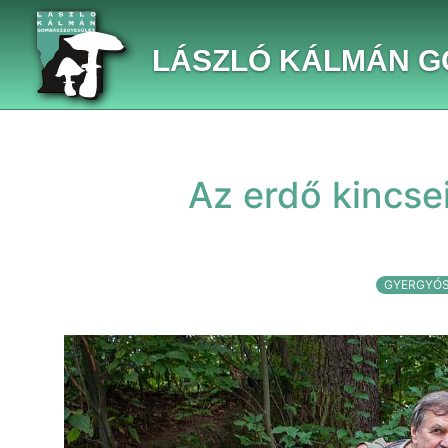
LÁSZLÓ KÁLMÁN 
Az erdő kincse
GYERGYÓS