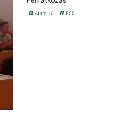
Feliratkozás
Atom 1.0
RSS