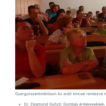
Gyergyószentmiklóson Az erdő kincsei rendezvé n
Dr. Zsigmond Győző: Gombás érdekességek, f