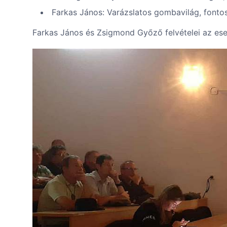
Farkas János: Varázslatos gombavilág, font
Farkas János és Zsigmond Győző felvételei az es