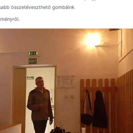
osabb összetéveszthető gombáink
eményről.