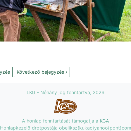
yzés
Következő bejegyzés
LKG - Néhány jog fenntartva, 2026
A honlap fenntartását támogatja a
KGA
Honlapkezelő drótpostája obeliksz{kukac}yahoo{pont}co