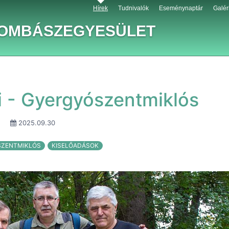
Hírek
Tudnivalók
Eseménynaptár
Galér
GOMBÁSZEGYESÜLET
i - Gyergyószentmiklós
2025.09.30
ZENTMIKLÓS
KISELŐADÁSOK