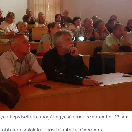
yen képviseltette magát egyesületünk szeptember 13-án:
őbb tudnivalók különös tekintettel Gyergyóra