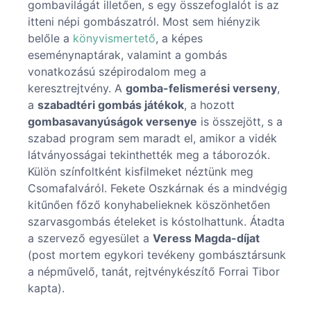
gombavilágát illetően, s egy összefoglalót is az
itteni népi gombászatról. Most sem hiényzik
belőle a
könyvismertető
, a képes
eseménynaptárak, valamint a gombás
vonatkozású szépirodalom meg a
keresztrejtvény. A
gomba-felismerési verseny
,
a
szabadtéri gombás játékok
, a hozott
gombasavanyúságok versenye
is összejött, s a
szabad program sem maradt el, amikor a vidék
látványosságai tekinthették meg a táborozók.
Külön színfoltként kisfilmeket néztünk meg
Csomafalváról. Fekete Oszkárnak és a mindvégig
kitűnően főző konyhabelieknek köszönhetően
szarvasgombás ételeket is kóstolhattunk. Átadta
a szervező egyesület a
Veress Magda-díjat
(post mortem egykori tevékeny gombásztársunk
a népművelő, tanát, rejtvénykészítő Forrai Tibor
kapta).