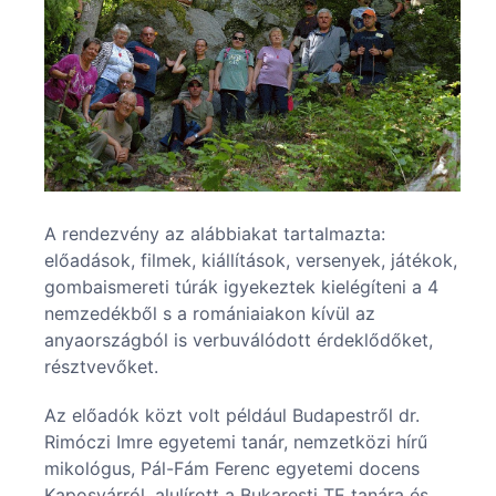
A rendezvény az alábbiakat tartalmazta:
előadások, filmek, kiállítások, versenyek, játékok,
gombaismereti túrák igyekeztek kielégíteni a 4
nemzedékből s a romániaiakon kívül az
anyaországból is verbuválódott érdeklődőket,
résztvevőket.
Az előadók közt volt például Budapestről dr.
Rimóczi Imre egyetemi tanár, nemzetközi hírű
mikológus, Pál-Fám Ferenc egyetemi docens
Kaposvárról, alulírott a Bukaresti TE tanára és