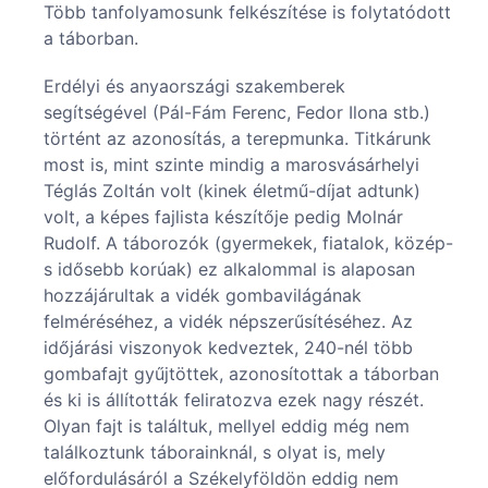
Több tanfolyamosunk felkészítése is folytatódott
a táborban.
Erdélyi és anyaországi szakemberek
segítségével (Pál-Fám Ferenc, Fedor Ilona stb.)
történt az azonosítás, a terepmunka. Titkárunk
most is, mint szinte mindig a marosvásárhelyi
Téglás Zoltán volt (kinek életmű-díjat adtunk)
volt, a képes fajlista készítője pedig Molnár
Rudolf. A táborozók (gyermekek, fiatalok, közép-
s idősebb korúak) ez alkalommal is alaposan
hozzájárultak a vidék gombavilágának
felméréséhez, a vidék népszerűsítéséhez. Az
időjárási viszonyok kedveztek, 240-nél több
gombafajt gyűjtöttek, azonosítottak a táborban
és ki is állították feliratozva ezek nagy részét.
Olyan fajt is találtuk, mellyel eddig még nem
találkoztunk táborainknál, s olyat is, mely
előfordulásáról a Székelyföldön eddig nem