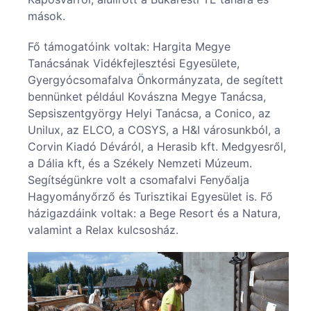
mások.
Fő támogatóink voltak: Hargita Megye
Tanácsának Vidékfejlesztési Egyesülete,
Gyergyócsomafalva Önkormányzata, de segített
bennünket például Kovászna Megye Tanácsa,
Sepsiszentgyörgy Helyi Tanácsa, a Conico, az
Unilux, az ELCO, a COSYS, a H&I városunkból, a
Corvin Kiadó Déváról, a Herasib kft. Medgyesről,
a Dália kft, és a Székely Nemzeti Múzeum.
Segítségünkre volt a csomafalvi Fenyőalja
Hagyományőrző és Turisztikai Egyesület is. Fő
házigazdáink voltak: a Bege Resort és a Natura,
valamint a Relax kulcsosház.