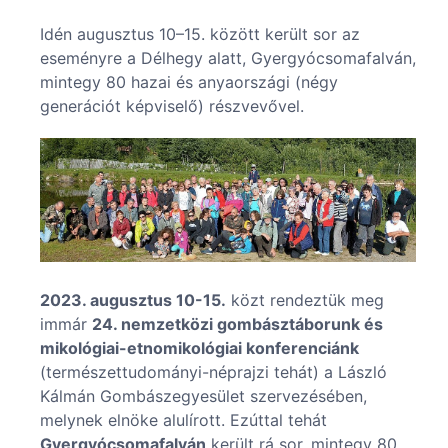
Idén augusztus 10–15. között került sor az
eseményre a Délhegy alatt, Gyergyócsomafalván,
mintegy 80 hazai és anyaországi (négy
generációt képviselő) részvevővel.
2023. augusztus 10-15.
közt rendeztük meg
immár
24. nemzetközi gombásztáborunk és
mikológiai-etnomikológiai konferenciánk
(természettudományi-néprajzi tehát) a László
Kálmán Gombászegyesület szervezésében,
melynek elnöke alulírott. Ezúttal tehát
Gyergyócsomafalván
került rá sor, mintegy 80