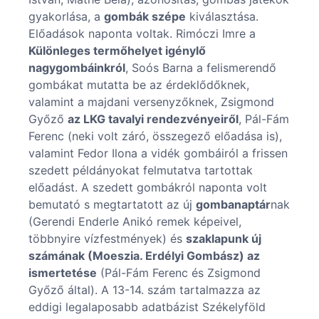
gyakorlása, a
gombák szépe
kiválasztása.
Előadások naponta voltak. Rimóczi Imre a
Különleges termőhelyet igénylő
nagygombáinkról
, Soós Barna a felismerendő
gombákat mutatta be az érdeklődőknek,
valamint a majdani versenyzőknek, Zsigmond
Győző
az LKG tavalyi rendezvényeiről
, Pál-Fám
Ferenc (neki volt záró, összegező előadása is),
valamint Fedor Ilona a vidék gombáiról a frissen
szedett példányokat felmutatva tartottak
előadást. A szedett gombákról naponta volt
bemutató s megtartatott az új
gombanaptár
nak
(Gerendi Enderle Anikó remek képeivel,
többnyire vízfestmények) és
szaklapunk új
számának (Moeszia. Erdélyi Gombász) az
ismertetése
(Pál-Fám Ferenc és Zsigmond
Győző által). A 13-14. szám tartalmazza az
eddigi legalaposabb adatbázist Székelyföld