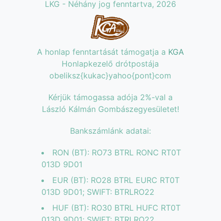
LKG - Néhány jog fenntartva, 2026
A honlap fenntartását támogatja a
KGA
Honlapkezelő drótpostája
obeliksz{kukac}yahoo{pont}com
Kérjük támogassa adója 2%-val a
László Kálmán Gombászegyesületet!
Bankszámlánk adatai:
RON (BT): RO73 BTRL RONC RT0T
013D 9D01
EUR (BT): RO28 BTRL EURC RT0T
013D 9D01; SWIFT: BTRLRO22
HUF (BT): RO30 BTRL HUFC RT0T
013D 9D01; SWIFT: BTRLRO22