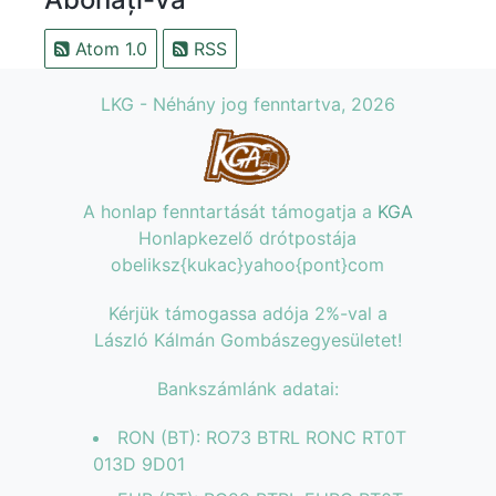
Atom 1.0
RSS
LKG - Néhány jog fenntartva, 2026
A honlap fenntartását támogatja a
KGA
Honlapkezelő drótpostája
obeliksz{kukac}yahoo{pont}com
Kérjük támogassa adója 2%-val a
László Kálmán Gombászegyesületet!
Bankszámlánk adatai:
RON (BT): RO73 BTRL RONC RT0T
013D 9D01