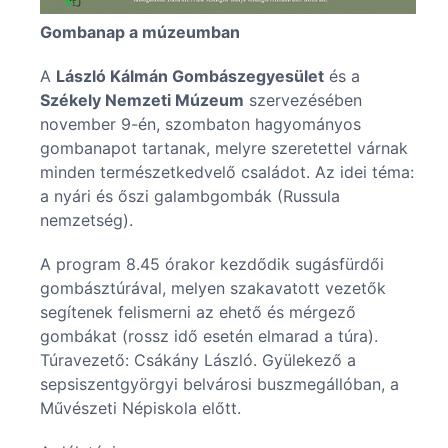
Gombanap a múzeumban
A
László Kálmán Gombászegyesület
és a
Székely Nemzeti Múzeum
szervezésében
november 9-én, szombaton hagyományos
gombanapot tartanak, melyre szeretettel várnak
minden természetkedvelő családot. Az idei téma:
a nyári és őszi galambgombák (Russula
nemzetség).
A program 8.45 órakor kezdődik sugásfürdői
gombásztúrával, melyen szakavatott vezetők
segítenek felismerni az ehető és mérgező
gombákat (rossz idő esetén elmarad a túra).
Túravezető: Csákány László. Gyülekező a
sepsiszentgyörgyi belvárosi buszmegállóban, a
Művészeti Népiskola előtt.