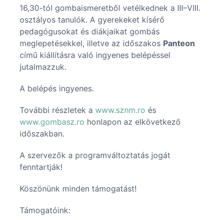
16,30-tól gombaismeretből vetélkednek a III–VIII.
osztályos tanulók. A gyerekeket kísérő
pedagógusokat és diákjaikat gombás
meglepetésekkel, illetve az időszakos
Panteon
című kiállításra való ingyenes belépéssel
jutalmazzuk.
A belépés ingyenes.
További részletek a
www.sznm.ro
és
www.gombasz.ro
honlapon az elkövetkező
időszakban.
A szervezők a programváltoztatás jogát
fenntartják!
Köszönünk minden támogatást!
Támogatóink: