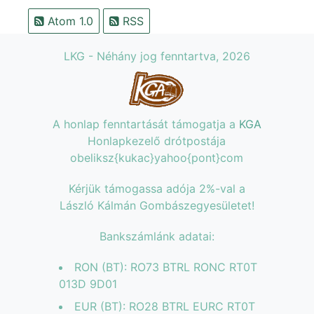
Atom 1.0
RSS
LKG - Néhány jog fenntartva, 2026
A honlap fenntartását támogatja a
KGA
Honlapkezelő drótpostája
obeliksz{kukac}yahoo{pont}com
Kérjük támogassa adója 2%-val a
László Kálmán Gombászegyesületet!
Bankszámlánk adatai:
RON (BT): RO73 BTRL RONC RT0T
013D 9D01
EUR (BT): RO28 BTRL EURC RT0T