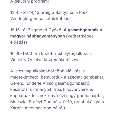
A délutáni program:
13,45-tól 14,45 óráig a Bástya és a Park
Vendéglő gombás ételeket kínál
15,15-tól Zsigmond Győző:
A galambgombák a
magyar néphagyományban (
vetítettképes
előadás
)
16.00-17.00 óra között műhelyfoglalkozás
Vinceffy Orsolya közreműködésével.
A jeles nap alkalmából több kiállítás is
megtekinthető: bemutatjuk a szedett gombákat,
Gerendi Enderle Anikó galambgombákról
készített festményeit, friss kiadványaink is
kaphatóak lesznek (jövő évi nagy gombanaptár,
Moeszia, Erdélyi Gombász 9-10, gombakártya a
Kárpát-medence gombáiról).