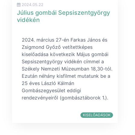
2024.05.22
Július gombái Sepsiszentgyörgy
vidékén
március 27-én Farkas János és
Zsigmond Győző vetítettképes
kiselőadása következik Május gombái
Sepsiszentgyörgy vidékén címmel a
Székely Nemzeti Múzeumban 18,30-tól.
Ezután néhány kisfilmet mutatunk be a
25 éves László Kálmán
Gombászegyesület eddigi
rendezvényeiről (gombásztáborok 1.).
KISELŐADÁSOK