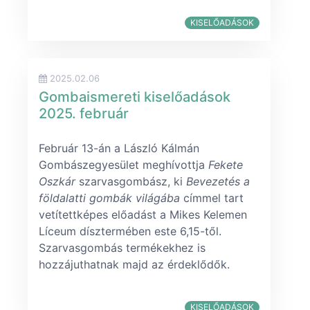
KISELŐADÁSOK
2025.02.06
Gombaismereti kiselőadások
2025. február
Február 13-án a László Kálmán
Gombászegyesület meghívottja
Fekete
Oszkár
szarvasgombász, ki
Bevezetés a
földalatti gombák világába
címmel tart
vetítettképes előadást a Mikes Kelemen
Líceum dísztermében este 6,15-től.
Szarvasgombás termékekhez is
hozzájuthatnak majd az érdeklődők.
KISELŐADÁSOK