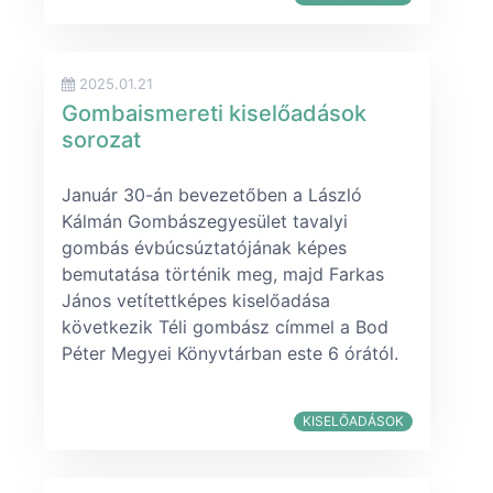
2025.01.21
Gombaismereti kiselőadások
sorozat
Január 30-án bevezetőben a László
Kálmán Gombászegyesület tavalyi
gombás évbúcsúztatójának képes
bemutatása történik meg, majd Farkas
János vetítettképes kiselőadása
következik Téli gombász címmel a Bod
Péter Megyei Könyvtárban este 6 órától.
KISELŐADÁSOK