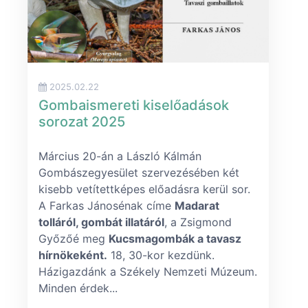
2025.02.22
Gombaismereti kiselőadások
sorozat 2025
Március 20-án a László Kálmán
Gombászegyesület szervezésében két
kisebb vetítettképes előadásra kerül sor.
A Farkas Jánosénak címe
Madarat
tolláról, gombát illatáról
, a Zsigmond
Győzőé meg
Kucsmagombák a tavasz
hírnökeként.
18, 30-kor kezdünk.
Házigazdánk a Székely Nemzeti Múzeum.
Minden érdek...