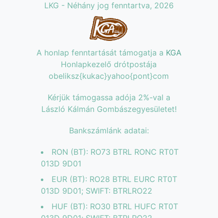
LKG - Néhány jog fenntartva, 2026
A honlap fenntartását támogatja a
KGA
Honlapkezelő drótpostája
obeliksz{kukac}yahoo{pont}com
Kérjük támogassa adója 2%-val a
László Kálmán Gombászegyesületet!
Bankszámlánk adatai:
RON (BT): RO73 BTRL RONC RT0T
013D 9D01
EUR (BT): RO28 BTRL EURC RT0T
013D 9D01; SWIFT: BTRLRO22
HUF (BT): RO30 BTRL HUFC RT0T