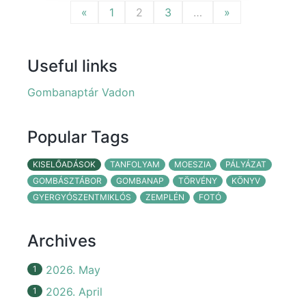
«
1
2
3
…
»
Useful links
Gombanaptár Vadon
Popular Tags
KISELŐADÁSOK
TANFOLYAM
MOESZIA
PÁLYÁZAT
GOMBÁSZTÁBOR
GOMBANAP
TÖRVÉNY
KÖNYV
GYERGYÓSZENTMIKLÓS
ZEMPLÉN
FOTÓ
Archives
2026. May
1
2026. April
1