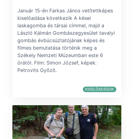
Január 15-én Farkas János vetítettképes
kiselőadása következik A kései
laskagomba és társai címmel, majd a
László Kálmán Gombászegyesület tavalyi
gombás évbúcsúztatójának képes és
filmes bemutatása történik meg a
Székely Nemzeti Múzeumban este 6
órától. Film: Simon József, képek:
Petrovits Győző.
KISELŐADÁSOK