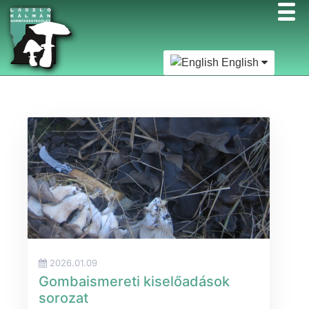
English
2026.01.09
Gombaismereti kiselőadások
sorozat