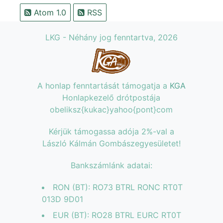
Atom 1.0
RSS
LKG - Néhány jog fenntartva, 2026
A honlap fenntartását támogatja a
KGA
Honlapkezelő drótpostája
obeliksz{kukac}yahoo{pont}com
Kérjük támogassa adója 2%-val a
László Kálmán Gombászegyesületet!
Bankszámlánk adatai:
RON (BT): RO73 BTRL RONC RT0T
013D 9D01
EUR (BT): RO28 BTRL EURC RT0T