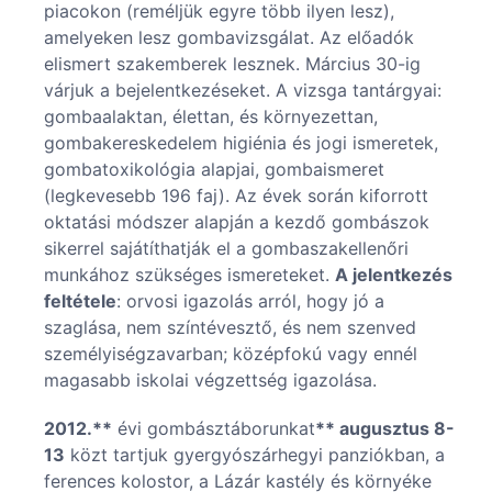
piacokon (reméljük egyre több ilyen lesz),
amelyeken lesz gombavizsgálat. Az előadók
elismert szakemberek lesznek. Március 30-ig
várjuk a bejelentkezéseket. A vizsga tantárgyai:
gombaalaktan, élettan, és környezettan,
gombakereskedelem higiénia és jogi ismeretek,
gombatoxikológia alapjai, gombaismeret
(legkevesebb 196 faj). Az évek során kiforrott
oktatási módszer alapján a kezdő gombászok
sikerrel sajátíthatják el a gombaszakellenőri
munkához szükséges ismereteket.
A jelentkezés
feltétele
: orvosi igazolás arról, hogy jó a
szaglása, nem színtévesztő, és nem szenved
személyiségzavarban; középfokú vagy ennél
magasabb iskolai végzettség igazolása.
2012.**
évi gombásztáborunkat
** augusztus 8-
13
közt tartjuk gyergyószárhegyi panziókban, a
ferences kolostor, a Lázár kastély és környéke