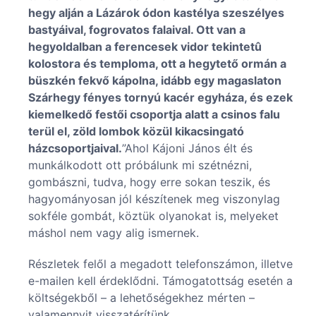
hegy alján a Lázárok ódon kastélya szeszélyes
bastyáival, fogrovatos falaival. Ott van a
hegyoldalban a ferencesek vidor tekintetû
kolostora és temploma, ott a hegytető ormán a
büszkén fekvő kápolna, idább egy magaslaton
Szárhegy fényes tornyú kacér egyháza, és ezek
kiemelkedő festői csoportja alatt a csinos falu
terül el, zöld lombok közül kikacsingató
házcsoportjaival.
”Ahol Kájoni János élt és
munkálkodott ott próbálunk mi szétnézni,
gombászni, tudva, hogy erre sokan teszik, és
hagyományosan jól készítenek meg viszonylag
sokféle gombát, köztük olyanokat is, melyeket
máshol nem vagy alig ismernek.
Részletek felől a megadott telefonszámon, illetve
e-mailen kell érdeklődni. Támogatottság esetén a
költségekből – a lehetőségekhez mérten –
valamennyit visszatérítünk.