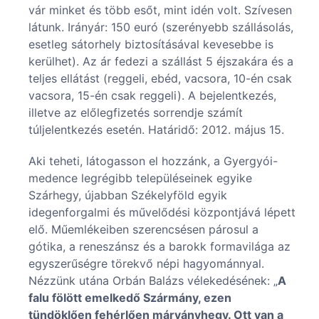
vár minket és több esőt, mint idén volt. Szívesen
látunk. Irányár: 150 euró (szerényebb szállásolás,
esetleg sátorhely biztosításával kevesebbe is
kerülhet). Az ár fedezi a szállást 5 éjszakára és a
teljes ellátást (reggeli, ebéd, vacsora, 10-én csak
vacsora, 15-én csak reggeli). A bejelentkezés,
illetve az előlegfizetés sorrendje számít
túljelentkezés esetén. Határidő: 2012. május 15.
Aki teheti, látogasson el hozzánk, a Gyergyói-
medence legrégibb településeinek egyike
Szárhegy, újabban Székelyföld egyik
idegenforgalmi és művelődési központjává lépett
elő. Műemlékeiben szerencsésen párosul a
gótika, a reneszánsz és a barokk formavilága az
egyszerűségre törekvő népi hagyománnyal.
Nézzünk utána Orbán Balázs vélekedésének: „
A
falu fölött emelkedő Szármány, ezen
tündöklően fehérlően márványhegy. Ott van a