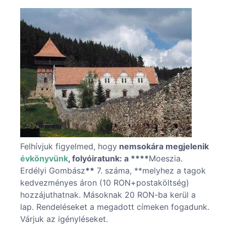
Felhívjuk figyelmed, hogy
nemsokára megjelenik
évkönyvünk
, folyóiratunk: a ****
Moeszia.
Erdélyi Gombász
**
7. száma, **melyhez a tagok
kedvezményes áron (10 RON+postaköltség)
hozzájuthatnak. Másoknak 20 RON-ba kerül a
lap. Rendeléseket a megadott címeken fogadunk.
Várjuk az igényléseket.