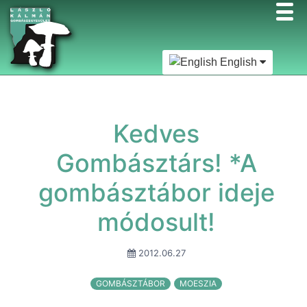
English
Kedves
Gombásztárs! *A
gombásztábor ideje
módosult!
2012.06.27
GOMBÁSZTÁBOR
MOESZIA