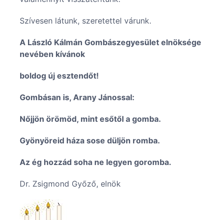
Szívesen látunk, szeretettel várunk.
A László Kálmán Gombászegyesület elnöksége
nevében kívánok
boldog új esztendőt!
Gombásan is, Arany Jánossal:
Nőjjön örömöd, mint esőtől a gomba.
Gyönyöreid háza sose düljön romba.
Az ég hozzád soha ne legyen goromba.
Dr. Zsigmond Győző, elnök