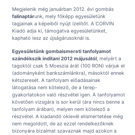
Megjelenik még januárban 2012. évi gombás
falinaptár
unk, mely főképp egyesületünk
tagjainak a képeiből nyújt ízelítőt. A CORVIN
Kiadó adja ki, támogatva egyesületünket,
kapható lesz az újságárusoknál is.
Egyesületünk gombaismereti tanfolyamot
szándékszik indítani 2012 májusától
, melyért a
tagoktól csak 5 Moeszia árát (100 RON) várjuk el
(adományként bankszámlánkra), másoktól ennek
kétszeresét. A tanfolyam előadásainak
látogatása nem kötelező, de a terep-
gyakorlatokon való részvétel igen. A tanfolyamot
követően vizsgára is sor kerül (ára nincs benne a
tanfolyam árában), melyen nem kötelező a
részvétel. A kiadandó oklevél elismertetése még
nem megoldott, de az ezzel rendelkezőknek
bizonyára bizalmat szavaznak majd azokon a