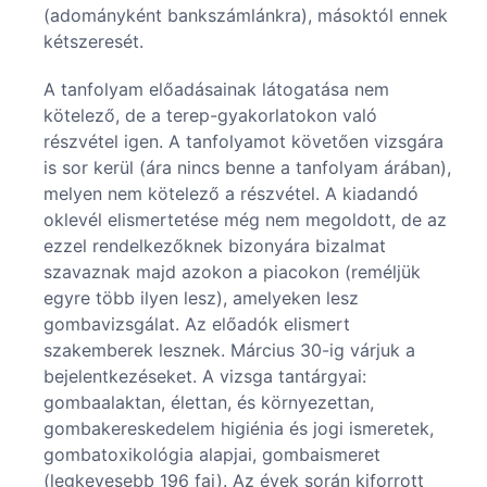
(adományként bankszámlánkra), másoktól ennek
kétszeresét.
A tanfolyam előadásainak látogatása nem
kötelező, de a terep-gyakorlatokon való
részvétel igen. A tanfolyamot követően vizsgára
is sor kerül (ára nincs benne a tanfolyam árában),
melyen nem kötelező a részvétel. A kiadandó
oklevél elismertetése még nem megoldott, de az
ezzel rendelkezőknek bizonyára bizalmat
szavaznak majd azokon a piacokon (reméljük
egyre több ilyen lesz), amelyeken lesz
gombavizsgálat. Az előadók elismert
szakemberek lesznek. Március 30-ig várjuk a
bejelentkezéseket. A vizsga tantárgyai:
gombaalaktan, élettan, és környezettan,
gombakereskedelem higiénia és jogi ismeretek,
gombatoxikológia alapjai, gombaismeret
(legkevesebb 196 faj). Az évek során kiforrott