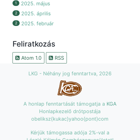
2025. május
1
2025. április
2
2025. február
2
Feliratkozás
Atom 1.0
RSS
LKG - Néhány jog fenntartva, 2026
A honlap fenntartását támogatja a
KGA
Honlapkezelő drótpostája
obeliksz{kukac}yahoo{pont}com
Kérjük támogassa adója 2%-val a